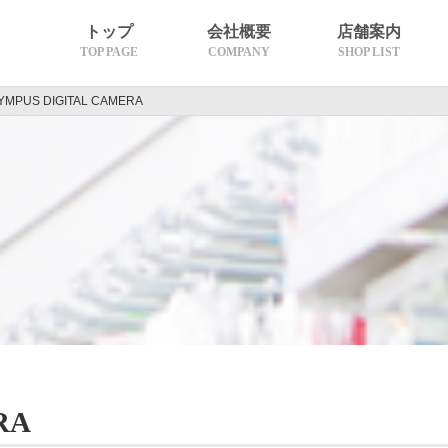
トップ
会社概要
店舗案内
TOP PAGE
COMPANY
SHOP LIST
YMPUS DIGITAL CAMERA
沿革
理念・代表挨拶
グループ概要
熊本エリア
天草エリア
長崎エリア
RA