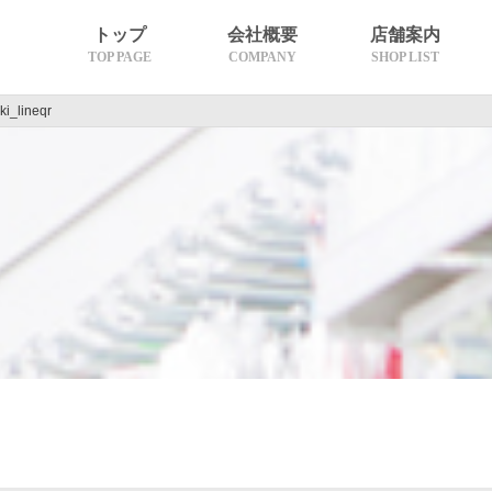
トップ
会社概要
店舗案内
TOP PAGE
COMPANY
SHOP LIST
i_lineqr
沿革
理念・代表挨拶
グループ概要
熊本エリア
天草エリア
長崎エリア