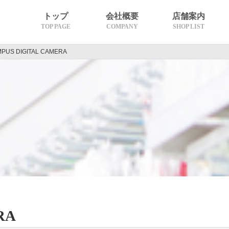
トップ
会社概要
店舗案内
TOP PAGE
COMPANY
SHOP LIST
PUS DIGITAL CAMERA
沿革
理念・代表挨拶
グループ概要
熊本エリア
天草エリア
長崎エリア
RA