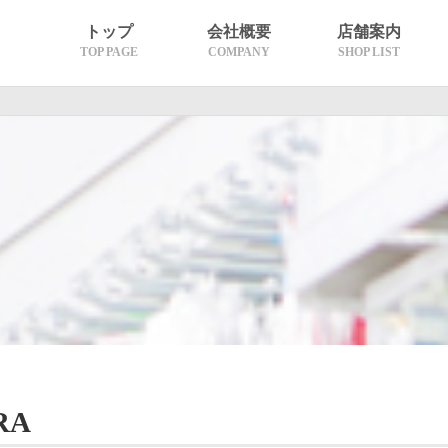
トップ
会社概要
店舗案内
TOP PAGE
COMPANY
SHOP LIST
沿革
理念・代表挨拶
グループ概要
熊本エリア
天草エリア
長崎エリア
RA