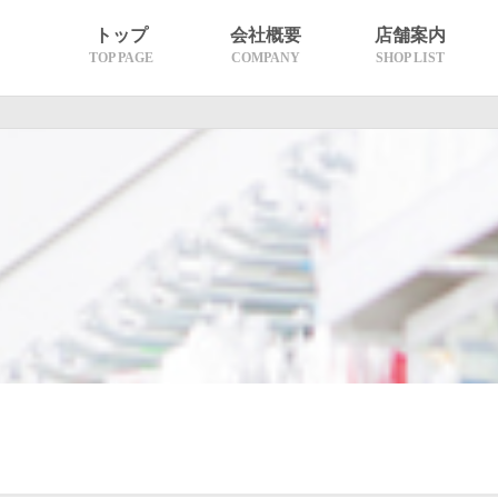
トップ
会社概要
店舗案内
TOP PAGE
COMPANY
SHOP LIST
沿革
理念・代表挨拶
グループ概要
熊本エリア
天草エリア
長崎エリア